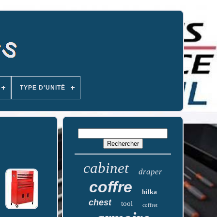
TYPE D'UNITÉ
cabinet
draper
coffre
hilka
chest
tool
coffret