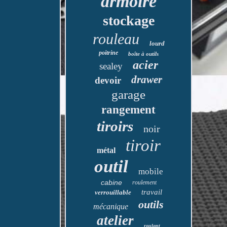
armoire
stockage
rouleau
lourd
poitrine
boîte à outils
acier
sealey
drawer
devoir
garage
rangement
tiroirs
noir
tiroir
métal
outil
mobile
cabine
roulement
travail
verrouillable
outils
mécanique
atelier
roulant