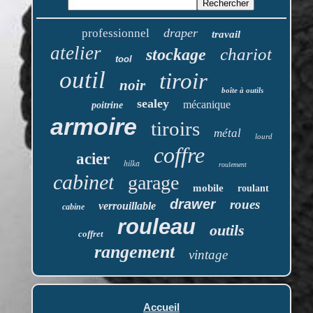
draper
professionnel
travail
atelier
chariot
stockage
tool
outil
tiroir
noir
boîte à outils
sealey
mécanique
poitrine
armoire
tiroirs
métal
lourd
coffre
acier
hilka
roulement
cabinet
garage
mobile
roulant
drawer
roues
verrouillable
cabine
rouleau
outils
coffret
rangement
vintage
Accueil