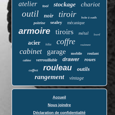
atelier
chariot
stockage
tool
outil
tiroir
noir
boîte à outils
sealey
mécanique
poitrine
armoire
tiroirs
métal
lourd
coffre
acier
hilka
roulement
cabinet
garage
mobile
roulant
drawer
roues
verrouillable
cabine
rouleau
outils
coffret
rangement
vintage
Accueil
Nous joindre
Déclaration de confidentialité