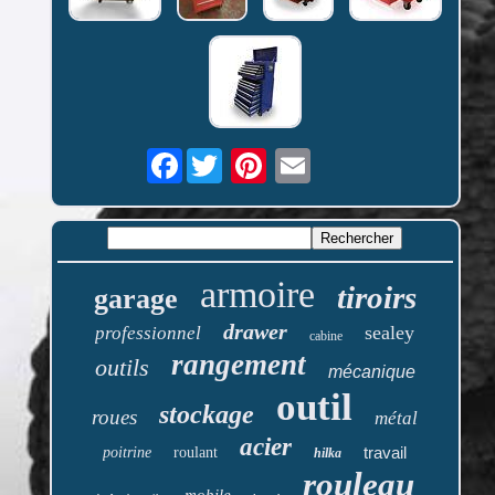
Facebook
armoire
tiroirs
garage
drawer
sealey
professionnel
cabine
rangement
outils
mécanique
outil
stockage
roues
métal
acier
travail
poitrine
roulant
hilka
rouleau