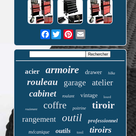
Facebook
armoire
acier
drawer
hilka
rouleau
atelier
garage
cabinet
vintage
roulant
lourd
coffre
tiroir
poitrine
roulement
outil
rangement
professionnel
tiroirs
outils
mécanique
tool