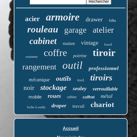
armoire
acier
drawer
hilka
rouleau
atelier
garage
cabinet
vintage
roulant
lourd
coffre
tiroir
poitrine
roulement
outil
rangement
professionnel
tiroirs
outils
mécanique
tool
stockage
noir
sealey
verrouillable
roues
métal
mobile
cabine
coffret
chariot
draper
travail
boîte à outils
Accueil