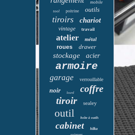
rangement
mobile
outils
tool
poitrine
tiroirs
chariot
vintage
travail
atelier
métal
drawer
roues
stockage
acier
armoire
garage
verrouillable
coffre
noir
lourd
tiroir
sealey
outil
boîte à outils
cabinet
hilka
roulement