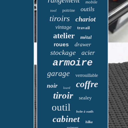
rangement
mobile
outils
tool
poitrine
tiroirs
chariot
vintage
travail
atelier
métal
drawer
roues
stockage
acier
armoire
garage
verrouillable
coffre
noir
lourd
tiroir
sealey
outil
boîte à outils
cabinet
hilka
roulement